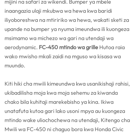
mijini na safari za wikendi. Bumper ya mbele
inaangazia ulaji mkubwa wa hewa kwa baridi
iliyoboreshwa na mtiririko wa hewa, wakati sketi za
upande na bumper ya nyuma imeundwa ili kuongeza
msimamo wa michezo wa gari na utendaji wa
aerodynamic.
FC-450 mtindo wa grille
Hutoa raia
wako mwisho mkali zaidi na mguso wa kisasa wa
muundo.
Kiti hiki cha mwili kimeundwa kwa usanikishaji rahisi,
ukibadilisha moja kwa moja sehemu za kiwanda
chako bila kuhitaji marekebisho ya kina. Ikiwa
unatafuta kutoa gari lako usoni mpya au kuongeza
mtindo wake uliochochewa na utendaji, Kitengo cha
Mwili wa FC-450 ni chaguo bora kwa Honda Civic