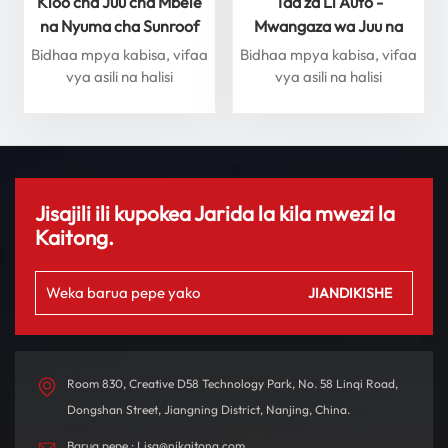
Kioo cha Juu cha Mbele
Taa za Li Auto -
na Nyuma cha Sunroof
Mwangaza wa Juu na
kwa Mfululizo wa Li Auto
Utendaji kwa Usalama
Bidhaa mpya kabisa, vifaa
Bidhaa mpya kabisa, vifaa
L - Boresha Uzoefu Wako
wa Mwisho
vya asili na halisi
vya asili na halisi
wa Uendeshaji
Jisajili ili kupokea Jarida la kila mwezi la
Kaitong.
Room 830, Creative D58 Technology Park, No. 58 Linqi Road,
Dongshan Street, Jiangning District, Nanjing, China.
Barua pepe : Lisa@njkaitong.com