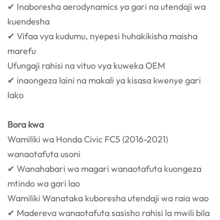
✔ Inaboresha aerodynamics ya gari na utendaji wa
kuendesha
✔ Vifaa vya kudumu, nyepesi huhakikisha maisha
marefu
Ufungaji rahisi na vituo vya kuweka OEM
✔ inaongeza laini na makali ya kisasa kwenye gari
lako
Bora kwa
Wamiliki wa Honda Civic FC5 (2016-2021)
wanaotafuta usoni
✔ Wanahabari wa magari wanaotafuta kuongeza
mtindo wa gari lao
Wamiliki Wanataka kuboresha utendaji wa raia wao
✔ Madereva wanaotafuta sasisho rahisi la mwili bila