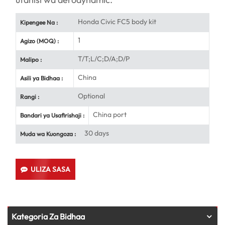
Honda Civic FC5 body kit
Kipengee Na :
1
Agizo (MOQ) :
T/T;L/C;D/A;D/P
Malipo :
China
Asili ya Bidhaa :
Optional
Rangi :
China port
Bandari ya Usafirishaji :
30 days
Muda wa Kuongoza :
ULIZA SASA
Kategoria Za Bidhaa