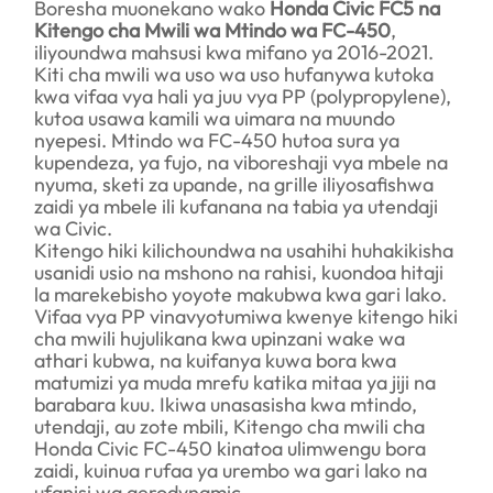
Boresha muonekano wako
Honda Civic FC5 na
Kitengo cha Mwili wa Mtindo wa FC-450
,
iliyoundwa mahsusi kwa mifano ya 2016-2021.
Kiti cha mwili wa uso wa uso hufanywa kutoka
kwa vifaa vya hali ya juu vya PP (polypropylene),
kutoa usawa kamili wa uimara na muundo
nyepesi. Mtindo wa FC-450 hutoa sura ya
kupendeza, ya fujo, na viboreshaji vya mbele na
nyuma, sketi za upande, na grille iliyosafishwa
zaidi ya mbele ili kufanana na tabia ya utendaji
wa Civic.
Kitengo hiki kilichoundwa na usahihi huhakikisha
usanidi usio na mshono na rahisi, kuondoa hitaji
la marekebisho yoyote makubwa kwa gari lako.
Vifaa vya PP vinavyotumiwa kwenye kitengo hiki
cha mwili hujulikana kwa upinzani wake wa
athari kubwa, na kuifanya kuwa bora kwa
matumizi ya muda mrefu katika mitaa ya jiji na
barabara kuu. Ikiwa unasasisha kwa mtindo,
utendaji, au zote mbili, Kitengo cha mwili cha
Honda Civic FC-450 kinatoa ulimwengu bora
zaidi, kuinua rufaa ya urembo wa gari lako na
ufanisi wa aerodynamic.