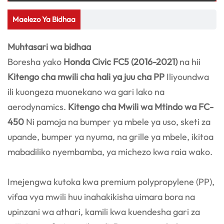
Maelezo Ya Bidhaa
Muhtasari wa bidhaa
Boresha yako
Honda Civic FC5 (2016-2021)
na hii
Kitengo cha mwili cha hali ya juu cha PP
Iliyoundwa
ili kuongeza muonekano wa gari lako na
aerodynamics.
Kitengo cha Mwili wa Mtindo wa FC-
450
Ni pamoja na bumper ya mbele ya uso, sketi za
upande, bumper ya nyuma, na grille ya mbele, ikitoa
mabadiliko nyembamba, ya michezo kwa raia wako.
Imejengwa kutoka kwa premium polypropylene (PP),
vifaa vya mwili huu inahakikisha uimara bora na
upinzani wa athari, kamili kwa kuendesha gari za