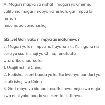
A: Magari mapya ya nishati, magari ya umeme,
yalitumia magari mapya ya nishati, gari mpya la
nishati
huduma za ubinafsishaji.
Q2. Je! Gari yako ni mpya au inatumiwa?
J: Magari yetu ni mpya na hayatumiki. Kulingana na
sera ya usafirishaji ya China, tunafuata
Utaratibu unaofuata:
1. Usajili nchini China
2. Rudisha leseni baada ya kufika kwenye bandari ya
usafirishaji wa China
3. Gari mpya ya bidhaa itasafirishwa moja kwa moja
kwa nchi yako baada ya leseni kurudishwa.