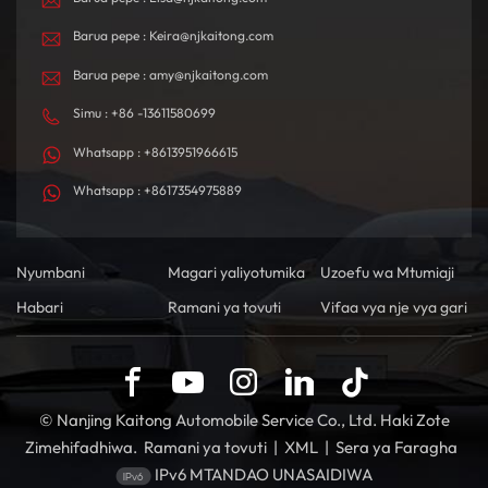
Barua pepe : Keira@njkaitong.com
Barua pepe : amy@njkaitong.com
Simu : +86 -13611580699
Whatsapp : +8613951966615
Whatsapp : +8617354975889
Nyumbani
Magari yaliyotumika
Uzoefu wa Mtumiaji
Habari
Ramani ya tovuti
Vifaa vya nje vya gari
© Nanjing Kaitong Automobile Service Co., Ltd. Haki Zote
Zimehifadhiwa.
Ramani ya tovuti
|
XML
|
Sera ya Faragha
IPv6 MTANDAO UNASAIDIWA