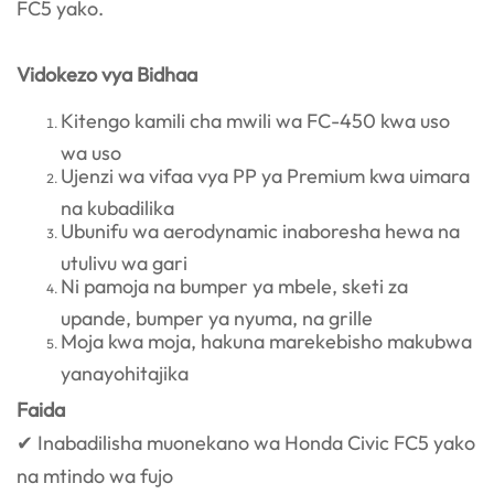
FC5 yako.
Vidokezo vya Bidhaa
Kitengo kamili cha mwili wa FC-450 kwa uso
wa uso
Ujenzi wa vifaa vya PP ya Premium kwa uimara
na kubadilika
Ubunifu wa aerodynamic inaboresha hewa na
utulivu wa gari
Ni pamoja na bumper ya mbele, sketi za
upande, bumper ya nyuma, na grille
Moja kwa moja, hakuna marekebisho makubwa
yanayohitajika
Faida
✔ Inabadilisha muonekano wa Honda Civic FC5 yako
na mtindo wa fujo