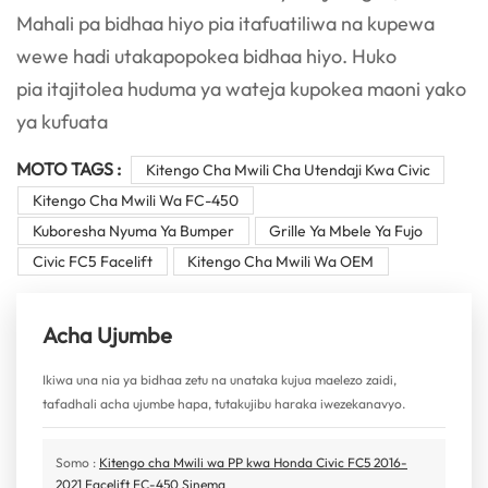
Mahali pa bidhaa hiyo pia itafuatiliwa na kupewa
wewe hadi utakapopokea bidhaa hiyo. Huko
pia itajitolea huduma ya wateja kupokea maoni yako
ya kufuata
MOTO TAGS :
Kitengo Cha Mwili Cha Utendaji Kwa Civic
Kitengo Cha Mwili Wa FC-450
Kuboresha Nyuma Ya Bumper
Grille Ya Mbele Ya Fujo
Civic FC5 Facelift
Kitengo Cha Mwili Wa OEM
Acha Ujumbe
Ikiwa una nia ya bidhaa zetu na unataka kujua maelezo zaidi,
tafadhali acha ujumbe hapa, tutakujibu haraka iwezekanavyo.
Somo :
Kitengo cha Mwili wa PP kwa Honda Civic FC5 2016-
2021 Facelift FC-450 Sinema