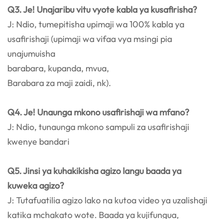
Q3. Je! Unajaribu vitu vyote kabla ya kusafirisha?
J: Ndio, tumepitisha upimaji wa 100% kabla ya
usafirishaji (upimaji wa vifaa vya msingi pia
unajumuisha
barabara, kupanda, mvua,
Barabara za maji zaidi, nk).
Q4. Je! Unaunga mkono usafirishaji wa mfano?
J: Ndio, tunaunga mkono sampuli za usafirishaji
kwenye bandari
Q5. Jinsi ya kuhakikisha agizo langu baada ya
kuweka agizo?
J: Tutafuatilia agizo lako na kutoa video ya uzalishaji
katika mchakato wote. Baada ya kujifungua,