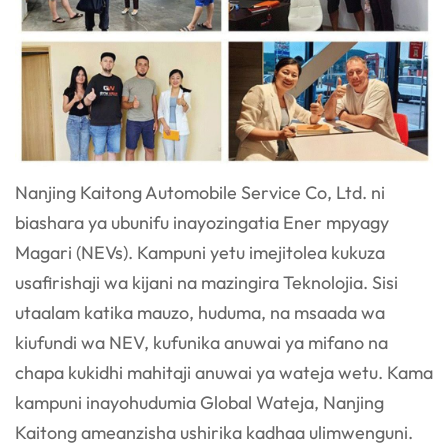
Nanjing Kaitong Automobile Service Co, Ltd. ni
biashara ya ubunifu inayozingatia Ener mpya
gy
Magari (NEVs). Kampuni yetu imejitolea kukuza
usafirishaji wa kijani na mazingira
Teknolojia. Sisi
utaalam katika mauzo, huduma, na msaada wa
kiufundi wa NEV, kufunika anuwai
ya mifano na
chapa kukidhi mahitaji anuwai ya wateja wetu. Kama
kampuni inayohudumia Global
Wateja, Nanjing
Kaitong ameanzisha ushirika kadhaa ulimwenguni.