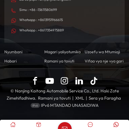
Simu : +86 -13611580699
Whatsapp : +8613951966615
Whatsapp : +8617354975889
Nyumbani
Magari yaliyotumika
Uzoefu wa Mtumiaji
Habari
Ramani ya tovuti
Vifaa vya nje vya gari
© Nanjing Kaitong Automobile Service Co., Ltd. Haki Zote
Zimehifadhiwa.
Ramani ya tovuti
|
XML
|
Sera ya Faragha
IPv6 MTANDAO UNASAIDIWA