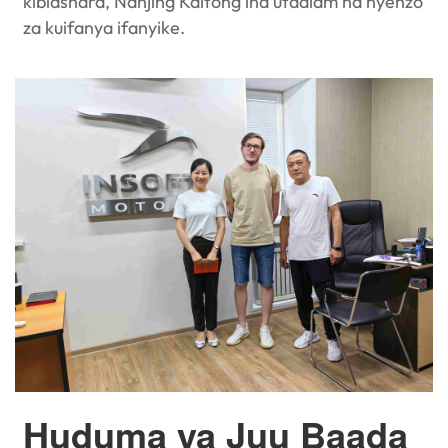
kibiashara, Nanjing Kaitong ina utaalam na nyenzo
za kuifanya ifanyike.
Huduma ya Juu Baada