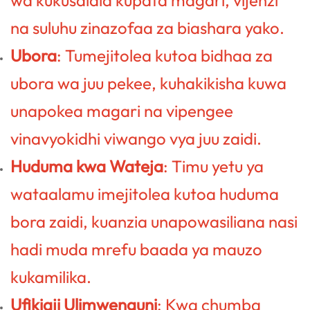
na suluhu zinazofaa za biashara yako.
Ubora
: Tumejitolea kutoa bidhaa za
ubora wa juu pekee, kuhakikisha kuwa
unapokea magari na vipengee
vinavyokidhi viwango vya juu zaidi.
Huduma kwa Wateja
: Timu yetu ya
wataalamu imejitolea kutoa huduma
bora zaidi, kuanzia unapowasiliana nasi
hadi muda mrefu baada ya mauzo
kukamilika.
Ufikiaji Ulimwenguni
: Kwa chumba