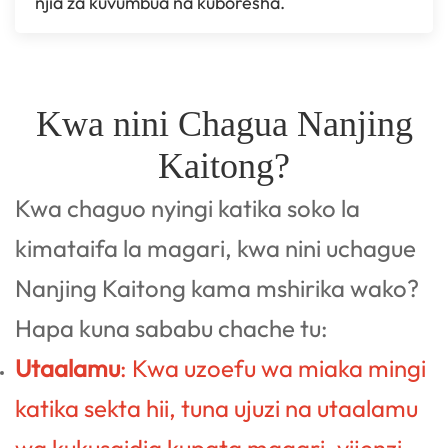
njia za kuvumbua na kuboresha.
Kwa nini Chagua Nanjing
Kaitong?
Kwa chaguo nyingi katika soko la
kimataifa la magari, kwa nini uchague
Nanjing Kaitong kama mshirika wako?
Hapa kuna sababu chache tu:
Utaalamu
: Kwa uzoefu wa miaka mingi
katika sekta hii, tuna ujuzi na utaalamu
wa kukusaidia kupata magari, vijenzi