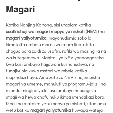
Magari
Katika Nanjing Kaitong, sisi utaalam katika
usafirishaji wa magari mapya ya nishati (NEVs)
na
magari yaliyotumika
, inayohudumia soko la
kimataifa ambalo mara kwa mara linatafuta
chaguo bora zaidi za usafiri, rafiki wa mazingira na
wa kutegemewa. Mahitaji ya NEV yanaongezeka
kwa kasi ambayo haijawahi kushuhudiwa, na
tunajivunia kuwa mstari wa mbele katika
mapinduzi haya. Aina zetu za NEV zinajumuisha
magari ya umeme, mahuluti ya programu-jalizi, na
miundo mingine ya kisasa ambayo hupunguza
utoaji wa hewa chafu huku ikitoa utendakazi bora.
Mbali na matoleo yetu mapya ya nishati, utaalamu
wetu katika
magari yaliyotumika
huwapa wateja