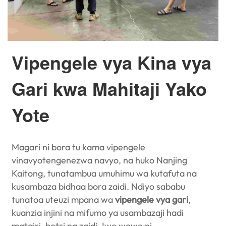
Vipengele vya Kina vya
Gari kwa Mahitaji Yako
Yote
Magari ni bora tu kama vipengele
vinavyotengenezwa navyo, na huko Nanjing
Kaitong, tunatambua umuhimu wa kutafuta na
kusambaza bidhaa bora zaidi. Ndiyo sababu
tunatoa uteuzi mpana wa
vipengele vya gari
,
kuanzia injini na mifumo ya usambazaji hadi
matairi, betri na zaidi. Iwe wewe ni