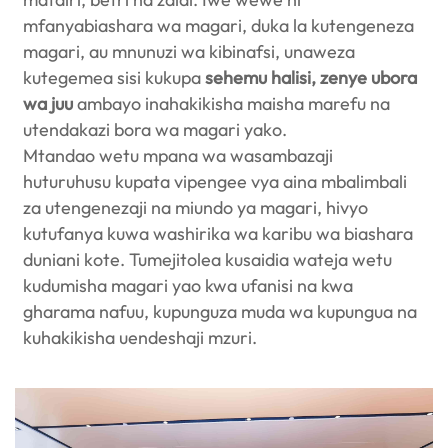
mfanyabiashara wa magari, duka la kutengeneza
magari, au mnunuzi wa kibinafsi, unaweza
kutegemea sisi kukupa
sehemu halisi, zenye ubora
wa juu
ambayo inahakikisha maisha marefu na
utendakazi bora wa magari yako.
Mtandao wetu mpana wa wasambazaji
huturuhusu kupata vipengee vya aina mbalimbali
za utengenezaji na miundo ya magari, hivyo
kutufanya kuwa washirika wa karibu wa biashara
duniani kote. Tumejitolea kusaidia wateja wetu
kudumisha magari yao kwa ufanisi na kwa
gharama nafuu, kupunguza muda wa kupungua na
kuhakikisha uendeshaji mzuri.