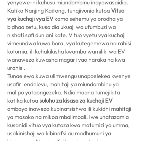
yenyewe-ni kuhusu miundombinu inayowasaidia.
Katika Nanjing Kaitong, tunajivunia kutoa
Vituo
vya kuchaji vya EV
kama sehemu ya orodha ya
bidhaa zetu, kusaidia ukuaji wa ufumbuzi wa
nishati safi duniani kote. Vituo vyetu vya kuchaji
vimeundwa kuwa bora, vya kutegemewa na rahisi
kutumia, ili kuhakikisha kwamba wamiliki wa EV
wanaweza kuwasha magari yao haraka na kwa
urahisi.
Tunaelewa kuwa ulimwengu unapoelekea kwenye
usafiri endelevu, mahitaji ya miundombinu ya
malipo yataongezeka. Ndio maana tumejikita
katika kutoa
suluhu za kisasa za kuchaji EV
ambayo inaweza kubinafsishwa ili kukidhi mahitaji
ya masoko na mikoa mbalimbali. Iwe unatazamia
kusanidi vituo vya kutoza kwa matumizi ya umma,
usakinishaji wa kibinafsi au madhumuni ya