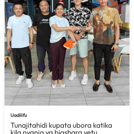
Uadilifu
Tunajitahidi kupata ubora katika
kila nyanja ya biashara yetu,