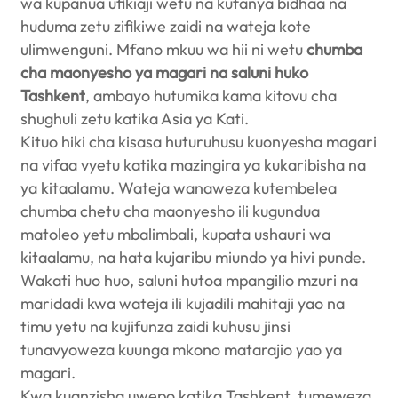
wa kupanua ufikiaji wetu na kufanya bidhaa na
huduma zetu zifikiwe zaidi na wateja kote
ulimwenguni. Mfano mkuu wa hii ni wetu
chumba
cha maonyesho ya magari na saluni huko
Tashkent
, ambayo hutumika kama kitovu cha
shughuli zetu katika Asia ya Kati.
Kituo hiki cha kisasa huturuhusu kuonyesha magari
na vifaa vyetu katika mazingira ya kukaribisha na
ya kitaalamu. Wateja wanaweza kutembelea
chumba chetu cha maonyesho ili kugundua
matoleo yetu mbalimbali, kupata ushauri wa
kitaalamu, na hata kujaribu miundo ya hivi punde.
Wakati huo huo, saluni hutoa mpangilio mzuri na
maridadi kwa wateja ili kujadili mahitaji yao na
timu yetu na kujifunza zaidi kuhusu jinsi
tunavyoweza kuunga mkono matarajio yao ya
magari.
Kwa kuanzisha uwepo katika Tashkent, tumeweza