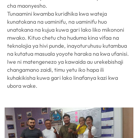
cha maonyesho.
Tunaamini kwamba kuridhika kwa wateja
kunatokana na uaminifu, na uaminifu huo
unatokana na kujua kuwa gari lako liko mikononi
mwako. Kituo chetu cha huduma kina vifaa na
teknolojia ya hivi punde, inayoturuhusu kutambua
na kutatua masuala yoyote haraka na kwa ufanisi.
Iwe ni matengenezo ya kawaida au urekebishaji
changamano zaidi, timu yetu iko hapa ili
kuhakikisha kuwa gari lako linafanya kazi kwa
ubora wake.