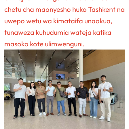
chetu cha maonyesho huko Tashkent na
uwepo wetu wa kimataifa unaokua,
tunaweza kuhudumia wateja katika
masoko kote ulimwenguni.