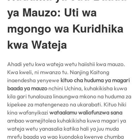
ya Mauzo: Uti wa
mgongo wa Kuridhika
kwa Wateja
Ahadi yetu kwa wateja wetu haiishii kwa mauzo.
Kwa kweli, ni mwanzo tu. Nanjing Kaitong
inaendesha yenyewe
kituo cha huduma ya magari
baada ya mauzo
nchini Uchina, kuhakikisha kuwa
kila gari tunalouza linaungwa mkono na huduma za
kipekee za matengenezo na ukarabati. Kituo hiki
kina wafanyikazi
wataalamu waliofunzwa sana
ambao wamejitolea kuhakikisha kuwa magari ya
wateja wetu yanasalia katika hali ya juu muda
mrefu baada ya wao kuondoka kwenye chumba