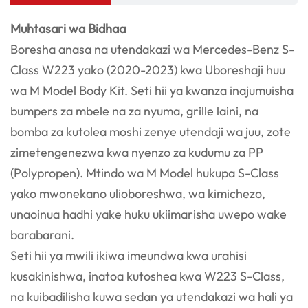
Muhtasari wa Bidhaa
Boresha anasa na utendakazi wa Mercedes-Benz S-
Class W223 yako (2020-2023) kwa Uboreshaji huu
wa M Model Body Kit. Seti hii ya kwanza inajumuisha
bumpers za mbele na za nyuma, grille laini, na
bomba za kutolea moshi zenye utendaji wa juu, zote
zimetengenezwa kwa nyenzo za kudumu za PP
(Polypropen). Mtindo wa M Model hukupa S-Class
yako mwonekano ulioboreshwa, wa kimichezo,
unaoinua hadhi yake huku ukiimarisha uwepo wake
barabarani.
Seti hii ya mwili ikiwa imeundwa kwa urahisi
kusakinishwa, inatoa kutoshea kwa W223 S-Class,
na kuibadilisha kuwa sedan ya utendakazi wa hali ya