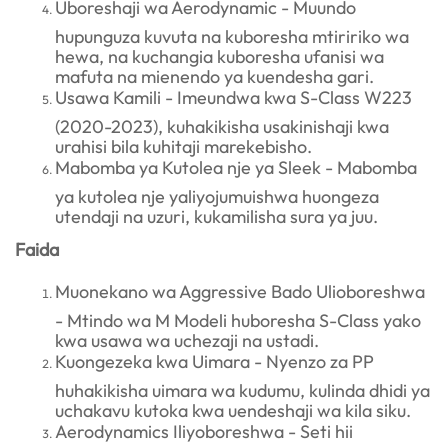
Uboreshaji wa Aerodynamic - Muundo
hupunguza kuvuta na kuboresha mtiririko wa
hewa, na kuchangia kuboresha ufanisi wa
mafuta na mienendo ya kuendesha gari.
Usawa Kamili - Imeundwa kwa S-Class W223
(2020-2023), kuhakikisha usakinishaji kwa
urahisi bila kuhitaji marekebisho.
Mabomba ya Kutolea nje ya Sleek - Mabomba
ya kutolea nje yaliyojumuishwa huongeza
utendaji na uzuri, kukamilisha sura ya juu.
Faida
Muonekano wa Aggressive Bado Ulioboreshwa
- Mtindo wa M Modeli huboresha S-Class yako
kwa usawa wa uchezaji na ustadi.
Kuongezeka kwa Uimara - Nyenzo za PP
huhakikisha uimara wa kudumu, kulinda dhidi ya
uchakavu kutoka kwa uendeshaji wa kila siku.
Aerodynamics Iliyoboreshwa - Seti hii