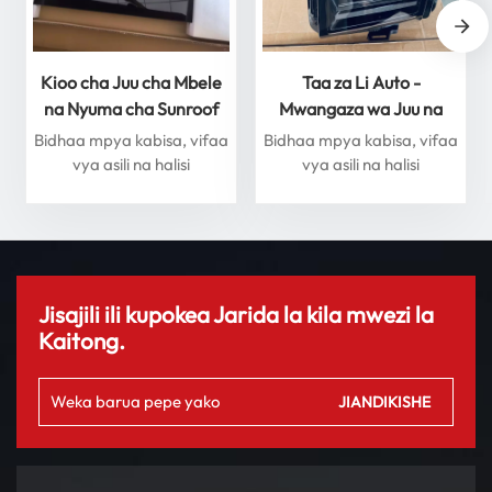
Kioo cha Juu cha Mbele
Taa za Li Auto -
na Nyuma cha Sunroof
Mwangaza wa Juu na
kwa Mfululizo wa Li Auto
Utendaji kwa Usalama
Bidhaa mpya kabisa, vifaa
Bidhaa mpya kabisa, vifaa
L - Boresha Uzoefu Wako
wa Mwisho
vya asili na halisi
vya asili na halisi
wa Uendeshaji
Jisajili ili kupokea Jarida la kila mwezi la
Kaitong.