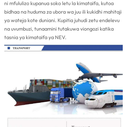
ni mfululizo
kupanua soko letu la kimataifa, kutoa
bidhaa na huduma za ubora wa juu ili kukidhi mahitaji
ya
wateja kote duniani. Kupitia juhudi zetu endelevu
na uvumbuzi, tunaamini tutakuwa viongozi katika
tasnia ya kimataifa ya NEV.