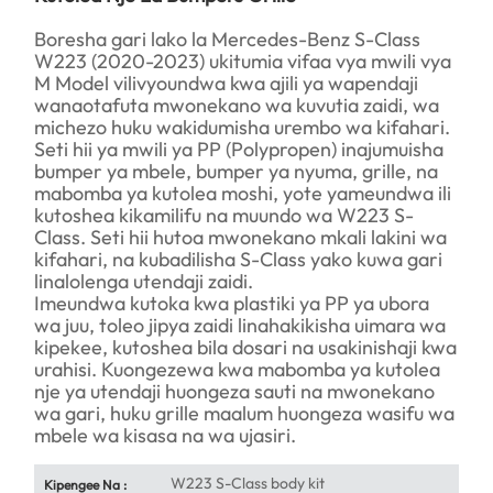
Boresha gari lako la Mercedes-Benz S-Class
W223 (2020-2023) ukitumia vifaa vya mwili vya
M Model vilivyoundwa kwa ajili ya wapendaji
wanaotafuta mwonekano wa kuvutia zaidi, wa
michezo huku wakidumisha urembo wa kifahari.
Seti hii ya mwili ya PP (Polypropen) inajumuisha
bumper ya mbele, bumper ya nyuma, grille, na
mabomba ya kutolea moshi, yote yameundwa ili
kutoshea kikamilifu na muundo wa W223 S-
Class. Seti hii hutoa mwonekano mkali lakini wa
kifahari, na kubadilisha S-Class yako kuwa gari
linalolenga utendaji zaidi.
Imeundwa kutoka kwa plastiki ya PP ya ubora
wa juu, toleo jipya zaidi linahakikisha uimara wa
kipekee, kutoshea bila dosari na usakinishaji kwa
urahisi. Kuongezewa kwa mabomba ya kutolea
nje ya utendaji huongeza sauti na mwonekano
wa gari, huku grille maalum huongeza wasifu wa
mbele wa kisasa na wa ujasiri.
W223 S-Class body kit
Kipengee Na :