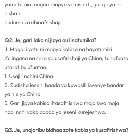
yametumia magari mapya ya nishati, gari jipya la
nishati
huduma za ubinafsishaji.
Q2. Je, gari lako ni jipya au linatumika?
J: Magari yetu ni mapya kabisa na hayatumiki.
Kulingana na sera ya usafirishaji ya China, tunafuata
utaratibu ufuatao:
1. Usajili nchini China
2. Rudisha leseni baada ya kuwasili kwenye bandari
ya nje ya China
3. Gari jipya kabisa litasafirishwa moja kwa moja
hadi nchi yako baada ya leseni kurejeshwa.
Q3. Je, unajaribu bidhaa zote kabla ya kusafirishwa?