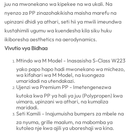
juu na mwonekano wa kipekee na wa ukali. Na
nyenzo za PP zinazohakikisha maisha marefu na
upinzani dhidi ya athari, seti hii ya mwili imeundwa
kustahimili ugumu wa kuendesha kila siku huku
ikiboresha aesthetics na aerodynamics.
Vivutio vya Bidhaa
Mtindo wa M Model - Inasasisha S-Class W223
yako papo hapo hadi mwonekano wa michezo,
wa kifahari wa M Model, na kuongeza
umaridadi na utendakazi.
Ujenzi wa Premium PP - Imetengenezwa
kutoka kwa PP ya hali ya juu (Polypropen) kwa
uimara, upinzani wa athari, na kumaliza
maridadi.
Seti Kamili - Inajumuisha bumpers za mbele na
za nyuma, grille maalum, na mabomba ya
kutolea nje kwa ajili ya uboreshaji wa kina.