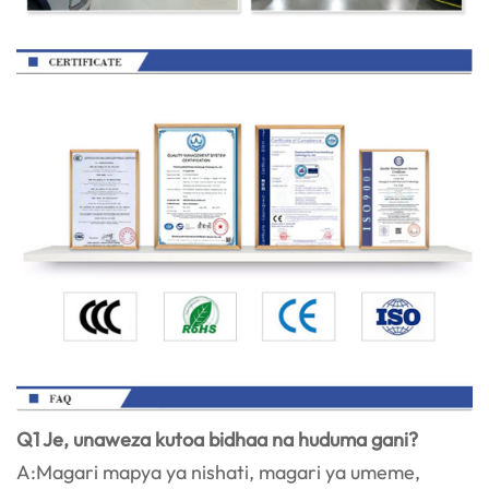
Q1 Je, unaweza kutoa bidhaa na huduma gani?
A:Magari mapya ya nishati, magari ya umeme,