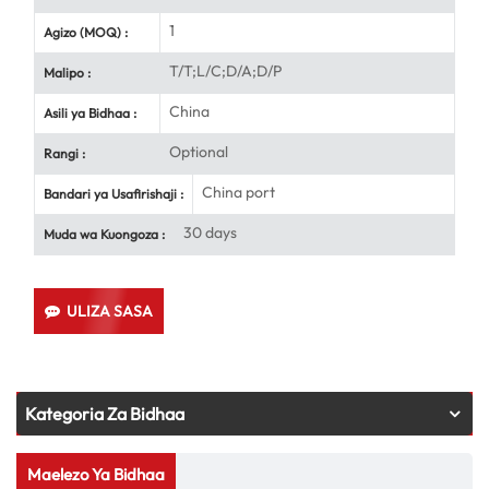
1
Agizo (MOQ) :
T/T;L/C;D/A;D/P
Malipo :
China
Asili ya Bidhaa :
Optional
Rangi :
China port
Bandari ya Usafirishaji :
30 days
Muda wa Kuongoza :
ULIZA SASA
Kategoria Za Bidhaa
Maelezo Ya Bidhaa