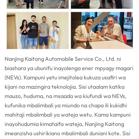
Nanjing Kaitong Automobile Service Co., Ltd. ni
biashara ya ubunifu inayolenga ener mpya
gy
magari
(NEVs). Kampuni yetu imejitolea kukuza usafiri wa
kijani na mazingira
teknolojia. Sisi utaalam katika
mauzo, huduma, na msaada wa kiufundi wa NEVs,
kufunika mbalimbali
ya miundo na chapa ili kukidhi
mahitaji mbalimbali ya wateja wetu. Kama kampuni
inayohudumia kimataifa
wateja, Nanjing Kaitong
imeanzisha ushirikiano mbalimbali duniani kote. Sisi