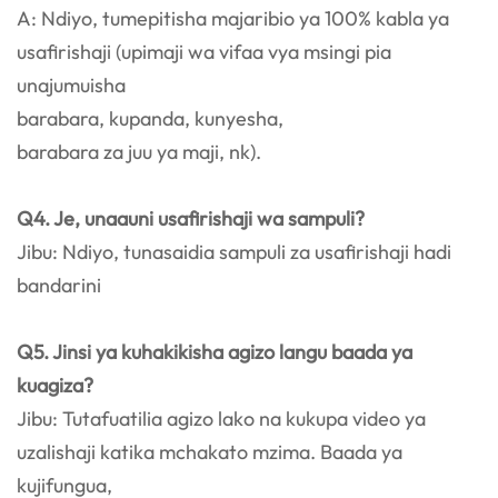
A: Ndiyo, tumepitisha majaribio ya 100% kabla ya
usafirishaji (upimaji wa vifaa vya msingi pia
unajumuisha
barabara, kupanda, kunyesha,
barabara za juu ya maji, nk).
Q4. Je, unaauni usafirishaji wa sampuli?
Jibu: Ndiyo, tunasaidia sampuli za usafirishaji hadi
bandarini
Q5. Jinsi ya kuhakikisha agizo langu baada ya
kuagiza?
Jibu: Tutafuatilia agizo lako na kukupa video ya
uzalishaji katika mchakato mzima. Baada ya
kujifungua,