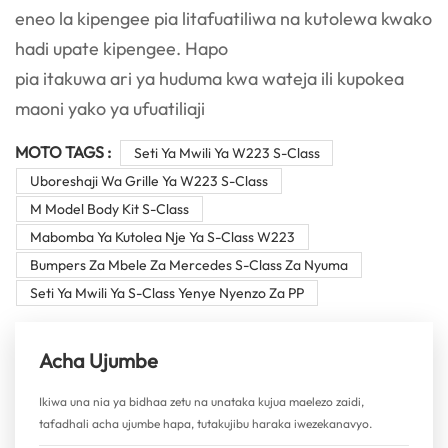
eneo la kipengee pia litafuatiliwa na kutolewa kwako
hadi upate kipengee. Hapo
pia itakuwa ari ya huduma kwa wateja ili kupokea
maoni yako ya ufuatiliaji
MOTO TAGS :
Seti Ya Mwili Ya W223 S-Class
Uboreshaji Wa Grille Ya W223 S-Class
M Model Body Kit S-Class
Mabomba Ya Kutolea Nje Ya S-Class W223
Bumpers Za Mbele Za Mercedes S-Class Za Nyuma
Seti Ya Mwili Ya S-Class Yenye Nyenzo Za PP
Acha Ujumbe
Ikiwa una nia ya bidhaa zetu na unataka kujua maelezo zaidi,
tafadhali acha ujumbe hapa, tutakujibu haraka iwezekanavyo.