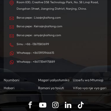
Room 830, Creative D58 Technology Park, No. 58 Linqi Road,
Dongshan Street, Jiangning District, Nanjing, China.
Barua pepe : Lisa@njkaitong.com
Barua pepe : Keira@njkaitong.com
Barua pepe : amy@njkaitong.com
Simu : +86 -13611580699
Whatsapp : +8613951966615
Whatsapp : +8617354975889
Nyumbani
Magari yaliyotumika
Uzoefu wa Mtumiaji
Habari
Ramani ya tovuti
Vifaa vya nje vya gari