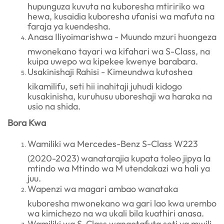
hupunguza kuvuta na kuboresha mtiririko wa
hewa, kusaidia kuboresha ufanisi wa mafuta na
faraja ya kuendesha.
Anasa Iliyoimarishwa - Muundo mzuri huongeza
mwonekano tayari wa kifahari wa S-Class, na
kuipa uwepo wa kipekee kwenye barabara.
Usakinishaji Rahisi - Kimeundwa kutoshea
kikamilifu, seti hii inahitaji juhudi kidogo
kusakinisha, kuruhusu uboreshaji wa haraka na
usio na shida.
Bora Kwa
Wamiliki wa Mercedes-Benz S-Class W223
(2020-2023) wanatarajia kupata toleo jipya la
mtindo wa Mtindo wa M utendakazi wa hali ya
juu.
Wapenzi wa magari ambao wanataka
kuboresha mwonekano wa gari lao kwa urembo
wa kimichezo na wa ukali bila kuathiri anasa.
Wamiliki wa S-Class wanaotafuta seti ya mwili